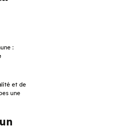
une :
e
lité et de
upes une
 un