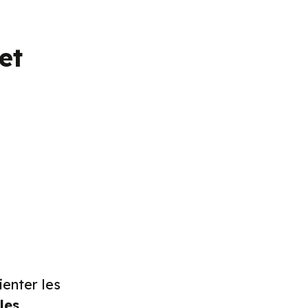
et
ienter les
les