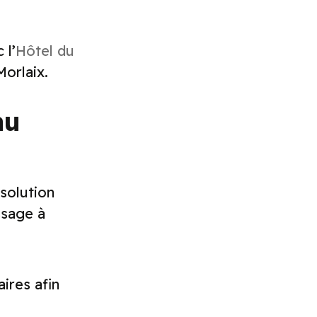
 l’
Hôtel du
orlaix.
au
solution
ssage à
ires afin