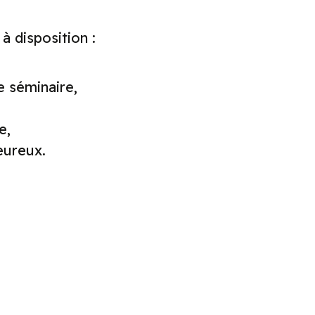
à disposition :
e séminaire,
e,
eureux.